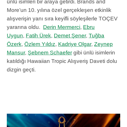
ünlü isimleri bir araya getirdi. Brands and
More’un 10. yılına özel gerçekleşen etkinlik
alışverişin yanı sıra keyifli söyleşilerle TOÇEV
yararına oldu.
Derin Mermerci
,
Ebru
Uygun
,
Fatih Ürek
,
Demet Şener
,
Tuğba
Özerk
,
Özlem Yıldız
,
Kadriye Olgar
,
Zeynep
Mansur
,
Şebnem Schaefer
gibi ünlü isimlerin
katıldığı Hawaiian Tropic Alışveriş Daveti dolu
dizgin geçti.