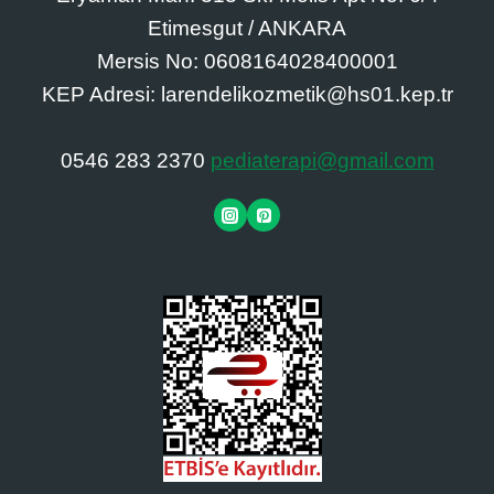
Etimesgut / ANKARA
Mersis No: 0608164028400001
KEP Adresi: larendelikozmetik@hs01.kep.tr
0546 283 2370
pediaterapi@gmail.com