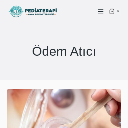
İçeriğe
atla
0
Ödem Atıcı