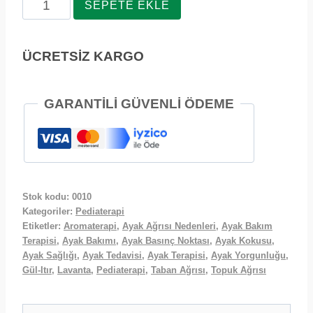
Gül-
SEPETE EKLE
Itır
ve
ÜCRETSİZ KARGO
Lavanta
2’li
GARANTİLİ GÜVENLİ ÖDEME
Set
adet
Stok kodu:
0010
Kategoriler:
Pediaterapi
Etiketler:
Aromaterapi
,
Ayak Ağrısı Nedenleri
,
Ayak Bakım
Terapisi
,
Ayak Bakımı
,
Ayak Basınç Noktası
,
Ayak Kokusu
,
Ayak Sağlığı
,
Ayak Tedavisi
,
Ayak Terapisi
,
Ayak Yorgunluğu
,
Gül-Itır
,
Lavanta
,
Pediaterapi
,
Taban Ağrısı
,
Topuk Ağrısı