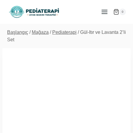
İçeriğe
atla
0
Başlangıç
/
Mağaza
/
Pediaterapi
/
Gül-Itır ve Lavanta 2’li
Set