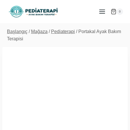
İçeriğe
atla
0
Başlangıç
/
Mağaza
/
Pediaterapi
/
Portakal Ayak Bakım
Terapisi