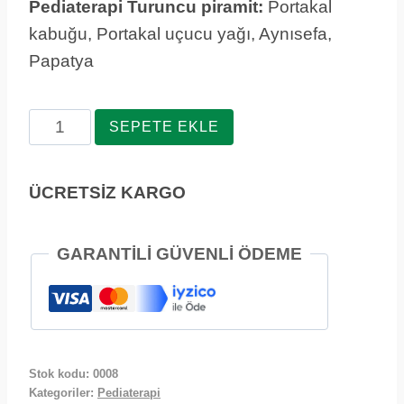
Pediaterapi Turuncu piramit:
Portakal
kabuğu, Portakal uçucu yağı, Aynısefa,
Papatya
Portakal
SEPETE EKLE
Ayak
Bakım
ÜCRETSİZ KARGO
Terapisi
adet
GARANTİLİ GÜVENLİ ÖDEME
Stok kodu:
0008
Kategoriler:
Pediaterapi