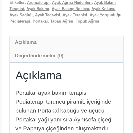
Etiketler:
Aromaterapi
,
Ayak Ağrısı Nedenleri
,
Ayak Bakım
Terapisi
,
Ayak Bakımı
,
Ayak Basınç Noktası
,
Ayak Kokusu
,
Ayak Sağlığı
,
Ayak Tedavisi
,
Ayak Terapisi
,
Ayak Yorgunluğu
,
Pediaterapi
,
Portakal
,
Taban Ağrısı
,
Topuk Ağrısı
Açıklama
Değerlendirmeler (0)
Açıklama
Portakal ayak bakım terapisi
Pediaterapi turuncu piramit, içeriğinde
bulunan Portakal kabuğu ve uçucu
Portakal yağı yanı sıra Aynısefa çiçeği
ve Papatya çiçeğinden oluşmaktadır.