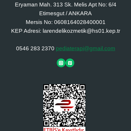
Eryaman Mah. 313 Sk. Melis Apt No: 6/4
Etimesgut / ANKARA
Mersis No: 0608164028400001
KEP Adresi: larendelikozmetik@hs01.kep.tr
0546 283 2370
pediaterapi@gmail.com