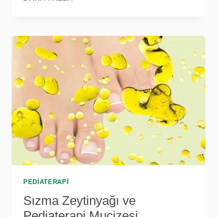
VE
KADRIYE
OLGAR
PEDIATERAPI
Sızma Zeytinyağı ve
Pediaterapi Mucizesi