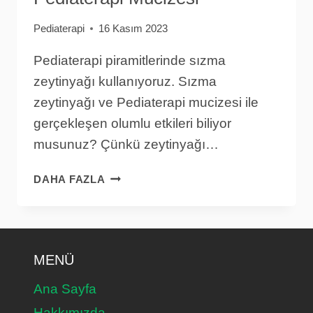
Pediaterapi
16 Kasım 2023
Pediaterapi piramitlerinde sızma
zeytinyağı kullanıyoruz. Sızma
zeytinyağı ve Pediaterapi mucizesi ile
gerçekleşen olumlu etkileri biliyor
musunuz? Çünkü zeytinyağı…
SIZMA
DAHA FAZLA
ZEYTINYAĞI
VE
PEDIATERAPI
MUCIZESI
MENÜ
Ana Sayfa
Hakkımızda