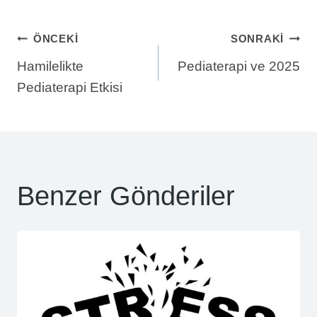
Yazı
ÖNCEKI
SONRAKI
Hamilelikte
Pediaterapi ve 2025
gezinmesi
Pediaterapi Etkisi
Benzer Gönderiler