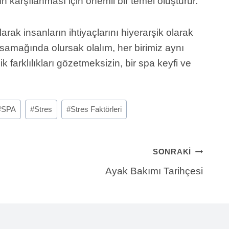
n karşılanması için önemli bir temel oluşturur.
larak insanların ihtiyaçlarını hiyerarşik olarak
basamağında olursak olalım, her birimiz aynı
farklılıkları gözetmeksizin, bir spa keyfi ve
#
SPA
#
Stres
#
Stres Faktörleri
SONRAKI
Ayak Bakımı Tarihçesi