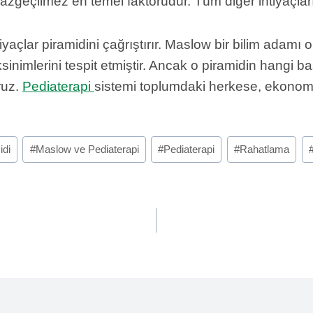
vazgeçilmez en temel faktörüdür. Tüm diğer ihtiyaçları
iyaçlar piramidini çağrıştırır. Maslow bir bilim adamı o
ksinimlerini tespit etmiştir. Ancak o piramidin hangi 
ruz.
Pediaterapi
sistemi toplumdaki herkese, ekonomik 
idi
#
Maslow ve Pediaterapi
#
Pediaterapi
#
Rahatlama