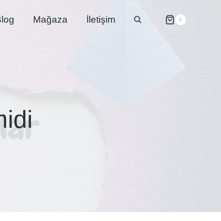
log
Mağaza
İletişim
0
idi