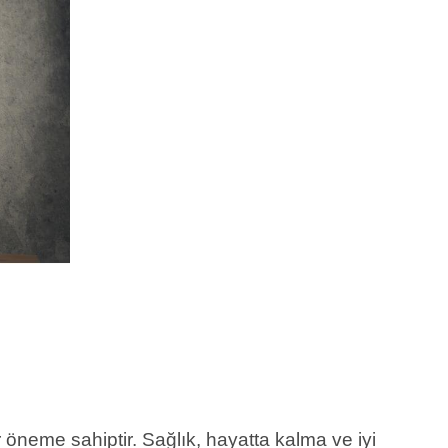
r öneme sahiptir. Sağlık, hayatta kalma ve iyi