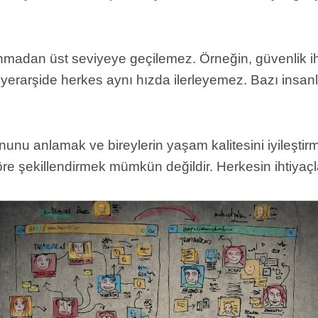
lanmadan üst seviyeye geçilemez. Örneğin, güvenlik ih
erarşide herkes aynı hızda ilerleyemez. Bazı insanlar 
unu anlamak ve bireylerin yaşam kalitesini iyileştirme
e şekillendirmek mümkün değildir. Herkesin ihtiyaçları