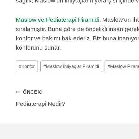
sağlık, Maslow’un ihtiyaçlar hiyerarşisi içinde 
Maslow ve Pediaterapi Piramidi
, Maslow’un iht
sıralamıştır. Buna göre de öncelikli insan gere
konfor ve bakımı hak ederiz. Biz buna inanıyo
konforunu sunar.
Etiketleri
#
Konfor
#
Maslow İhtiyaçlar Piramidi
#
Maslow Piram
Gönder:
Yazı
ÖNCEKI
Pediaterapi Nedir?
gezinmesi